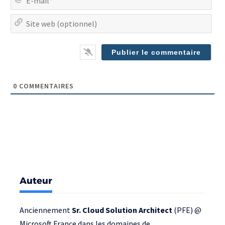
mai
Site
we
(op
0
COMMENTAIRES
Auteur
Anciennement
Sr. Cloud Solution Architect
(PFE) @
Microsoft France
dans les domaines de