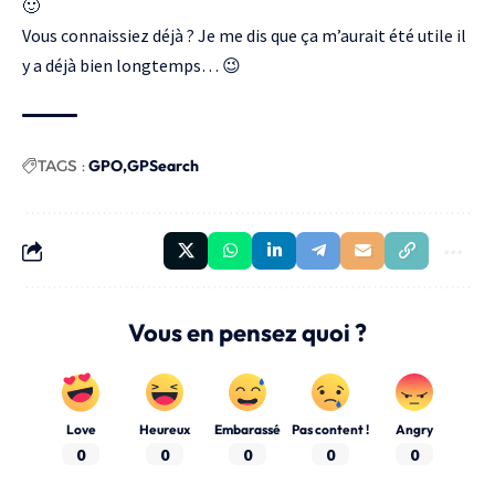
🙂
Vous connaissiez déjà ? Je me dis que ça m’aurait été utile il
y a déjà bien longtemps… 😉
TAGS :
GPO
GPSearch
Vous en pensez quoi ?
Love
Heureux
Embarassé
Pas content !
Angry
0
0
0
0
0