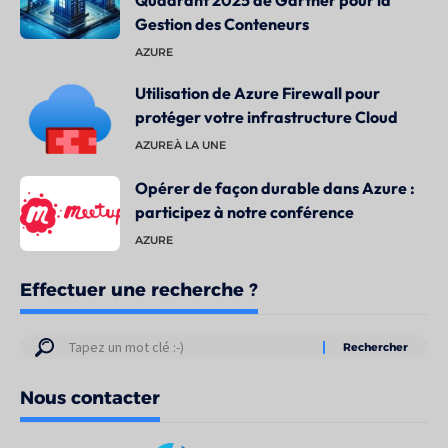
Quadrant 2025 de Gartner pour la
Gestion des Conteneurs
AZURE
Utilisation de Azure Firewall pour
protéger votre infrastructure Cloud
AZURE
À LA UNE
Opérer de façon durable dans Azure :
participez à notre conférence
AZURE
Effectuer une recherche ?
Résultats
de
Nous contacter
votre
recherche