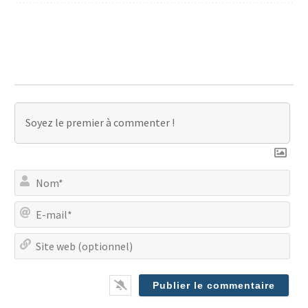
No
E-
mai
Site
we
(op