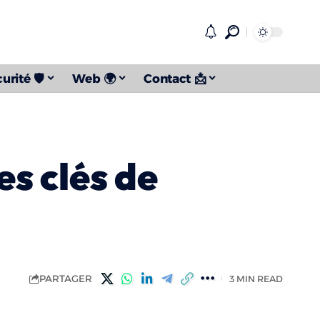
urité 🛡️
Web 🌍
Contact 📩
es clés de
PARTAGER
3 MIN READ