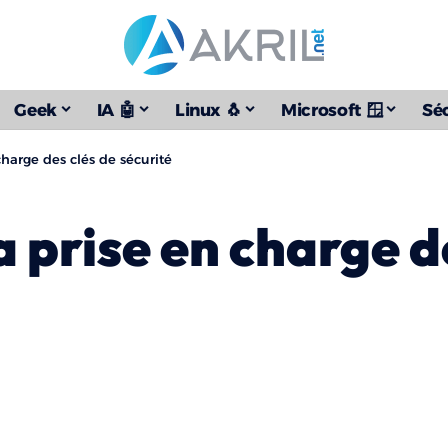
Geek
IA 🤖
Linux 🐧
Microsoft 🪟
Séc
charge des clés de sécurité
a prise en charge d