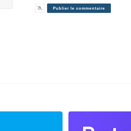
E-
(optionn
mail*