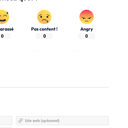
arassé
Pas content !
Angry
0
0
0
Nom*
Site
web