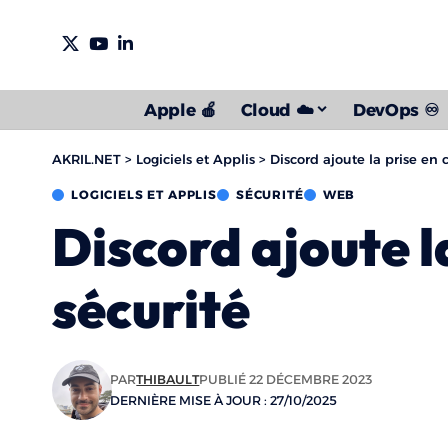
Apple 🍎
Cloud ☁️
DevOps ♾️
AKRIL.NET
>
Logiciels et Applis
>
Discord ajoute la prise en 
LOGICIELS ET APPLIS
SÉCURITÉ
WEB
Discord ajoute l
sécurité
PAR
THIBAULT
PUBLIÉ 22 DÉCEMBRE 2023
DERNIÈRE MISE À JOUR : 27/10/2025