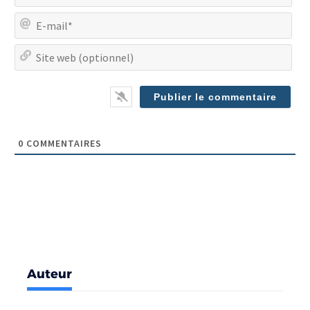
E-
mai
Site
we
(op
0
COMMENTAIRES
Auteur