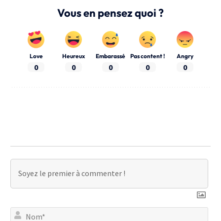
Vous en pensez quoi ?
Love
Heureux
Embarassé
Pas content !
Angry
0
0
0
0
0
No