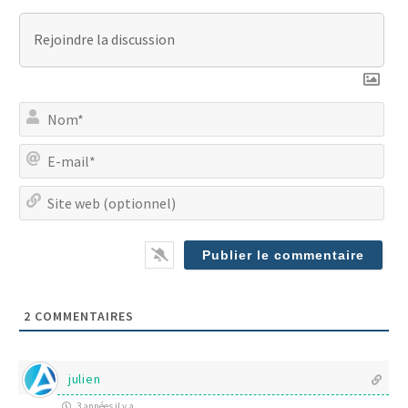
No
E-
mai
Site
we
(op
2
COMMENTAIRES
julien
3 années il y a