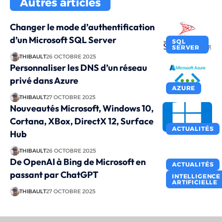
Autres articles
Changer le mode d’authentification
d’un Microsoft SQL Server
SQL
SERVER
THIBAULT
26 OCTOBRE 2025
Personnaliser les DNS d’un réseau
privé dans Azure
AZURE
THIBAULT
27 OCTOBRE 2025
Nouveautés Microsoft, Windows 10,
Cortana, XBox, DirectX 12, Surface
ACTUALITÉS
Hub
THIBAULT
26 OCTOBRE 2025
De OpenAI à Bing de Microsoft en
ACTUALITÉS
passant par ChatGPT
INTELLIGENCE
ARTIFICIELLE
THIBAULT
27 OCTOBRE 2025