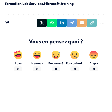
formation
Lab Services
Microsoft
training
Vous en pensez quoi ?
Love
Heureux
Embarassé
Pas content !
Angry
0
0
0
0
0