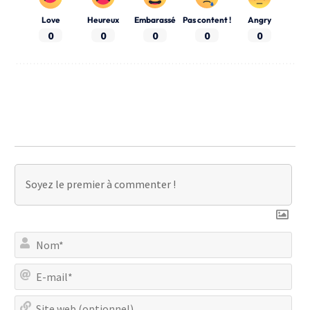
Love
Heureux
Embarassé
Pas content !
Angry
0
0
0
0
0
No
E-
mai
Site