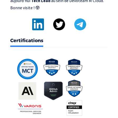
aujourd'hui
Tech Lead
au sein de
Devoteam M Cloud
.
Bonne visite ! 🤓
Certifications