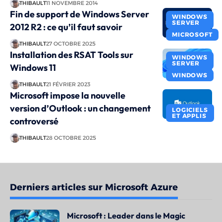
THIBAULT
11 NOVEMBRE 2014
Fin de support de Windows Server
WINDOWS
SERVER
2012 R2 : ce qu’il faut savoir
MICROSOFT
THIBAULT
27 OCTOBRE 2025
Installation des RSAT Tools sur
WINDOWS
SERVER
Windows 11
WINDOWS
THIBAULT
21 FÉVRIER 2023
Microsoft impose la nouvelle
version d’Outlook : un changement
LOGICIELS
ET APPLIS
controversé
THIBAULT
28 OCTOBRE 2025
Derniers articles sur Microsoft Azure
Microsoft : Leader dans le Magic