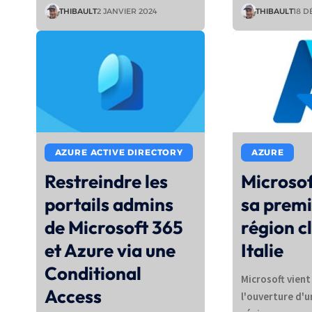
THIBAULT
2 JANVIER 2024
THIBAULT
18 D
AZURE ACTIVE DIRECTORY
AZURE
Restreindre les
Microsof
portails admins
sa prem
de Microsoft 365
région c
et Azure via une
Italie
Conditional
Microsoft vien
Access
l'ouverture d'u