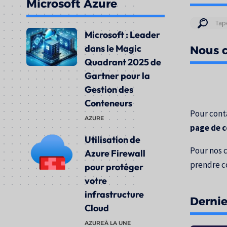
Microsoft Azure
Résul
Microsoft : Leader
de
dans le Magic
Nous c
votre
Quadrant 2025 de
rech
Gartner pour la
pour
Gestion des
:
Conteneurs
Pour conta
AZURE
page de 
Utilisation de
Pour nos 
Azure Firewall
prendre c
pour protéger
votre
infrastructure
Dernier
Cloud
AZURE
À LA UNE