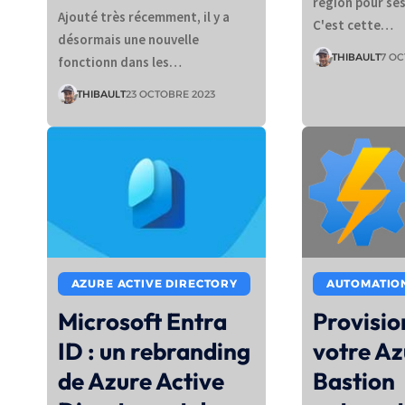
région pour se
Ajouté très récemment, il y a
C'est cette…
désormais une nouvelle
THIBAULT
7 OC
fonctionn dans les…
THIBAULT
23 OCTOBRE 2023
AZURE ACTIVE DIRECTORY
AUTOMATIO
Microsoft Entra
Provisi
ID : un rebranding
votre Az
de Azure Active
Bastion