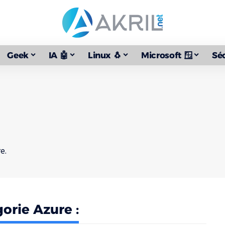
Geek
IA 🤖
Linux 🐧
Microsoft 🪟
Séc
e.
gorie Azure :