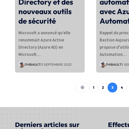
Directory et des
automat
nouveaux outils
avec Az
de sécurité
Automat
Microsoft a annoncé qu’elle
Rappel du princ
renommait Azure Active
Bastion Aujourd
Directory (Azure AD) en
propose d'utili
Microsoft…
Automation…
THIBAULT
13 SEPTEMBRE 2023
THIBAULT
5 SE
1
2
3
4
Derniers articles sur
Effect