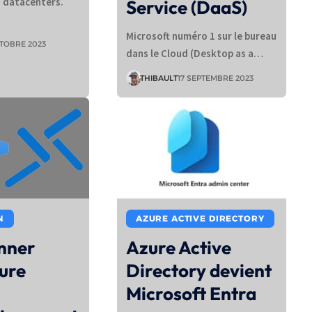
s datacenters.
Service (DaaS)
Microsoft numéro 1 sur le bureau
TOBRE 2023
dans le Cloud (Desktop as a…
THIBAULT
17 SEPTEMBRE 2023
N
AZURE ACTIVE DIRECTORY
onner
Azure Active
ure
Directory devient
Microsoft Entra