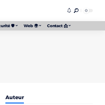
urité 🛡️
Web 🌍
Contact 📩
Auteur