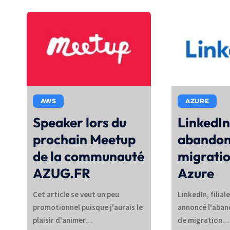
AWS
AZURE
Speaker lors du
LinkedI
prochain Meetup
abandon
de la communauté
migratio
AZUG.FR
Azure
Cet article se veut un peu
LinkedIn, filial
promotionnel puisque j'aurais le
annoncé l'aban
plaisir d'animer…
de migration…