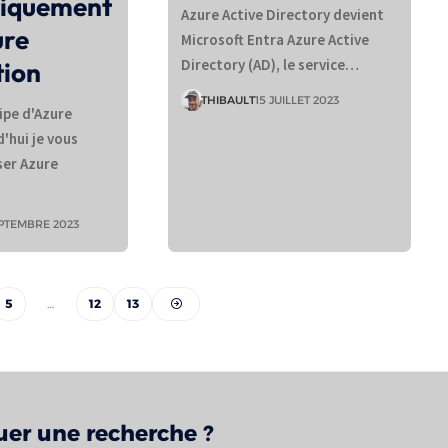
iquement
Azure Active Directory devient
ure
Microsoft Entra Azure Active
Directory (AD), le service…
ion
THIBAULT
15 JUILLET 2023
ipe d'Azure
'hui je vous
ser Azure
PTEMBRE 2023
5
…
12
13
uer une recherche ?