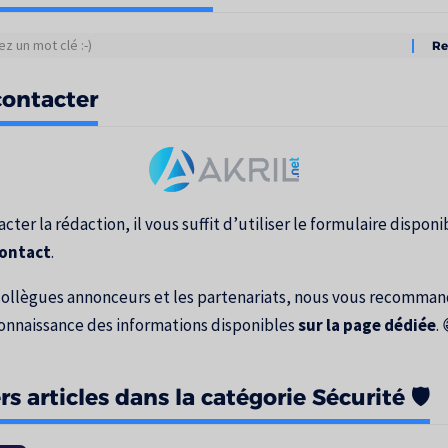
tats
ontacter
erche
cter la rédaction, il vous suffit d’utiliser le formulaire disponib
contact
.
collègues annonceurs et les partenariats, nous vous recomma
onnaissance des informations disponibles
sur la page dédiée
. 
s articles dans la catégorie Sécurité 🛡️