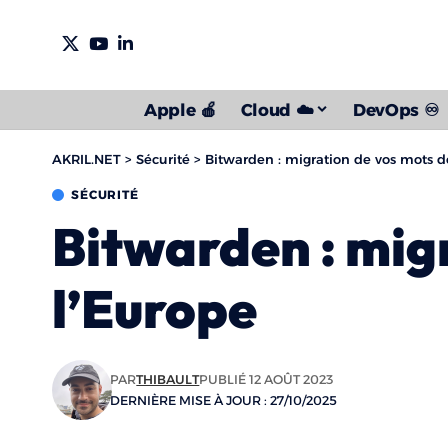
Apple 🍎
Cloud ☁️
DevOps ♾️
AKRIL.NET
>
Sécurité
>
Bitwarden : migration de vos mots d
SÉCURITÉ
Bitwarden : mig
l’Europe
PAR
THIBAULT
PUBLIÉ 12 AOÛT 2023
DERNIÈRE MISE À JOUR : 27/10/2025