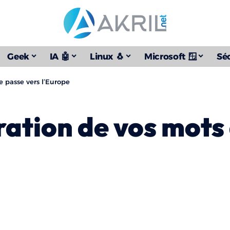
Geek
IA 🤖
Linux 🐧
Microsoft 🪟
Séc
e passe vers l’Europe
ration de vos mots