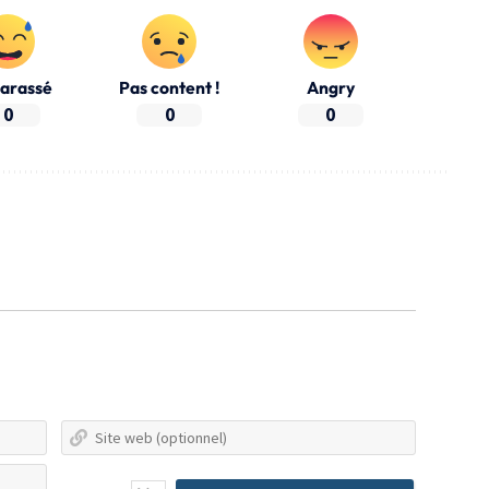
arassé
Pas content !
Angry
0
0
0
Nom*
Site
web
E-
(optionn