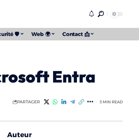
urité 🛡️
Web 🌍
Contact 📩
crosoft Entra
PARTAGER
3 MIN READ
Auteur