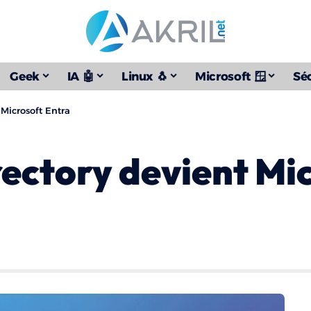
Geek
IA 🤖
Linux 🐧
Microsoft 🪟
Séc
 Microsoft Entra
rectory devient Mi