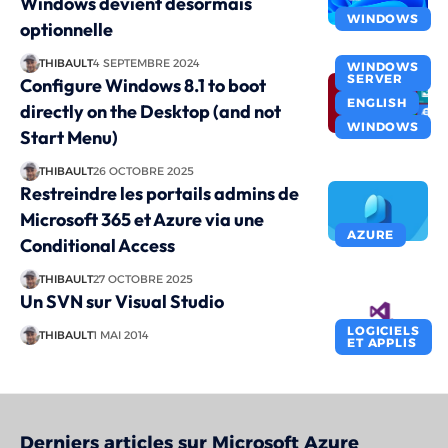
Windows devient désormais
WINDOWS
optionnelle
THIBAULT
4 SEPTEMBRE 2024
WINDOWS
SERVER
Configure Windows 8.1 to boot
ENGLISH
directly on the Desktop (and not
WINDOWS
Start Menu)
THIBAULT
26 OCTOBRE 2025
Restreindre les portails admins de
Microsoft 365 et Azure via une
AZURE
Conditional Access
THIBAULT
27 OCTOBRE 2025
Un SVN sur Visual Studio
LOGICIELS
THIBAULT
1 MAI 2014
ET APPLIS
Derniers articles sur Microsoft Azure