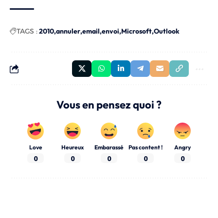
TAGS :
2010
annuler
email
envoi
Microsoft
Outlook
Vous en pensez quoi ?
Love
Heureux
Embarassé
Pas content !
Angry
0
0
0
0
0