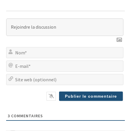
No
E-
mai
Site
we
(op
3
COMMENTAIRES