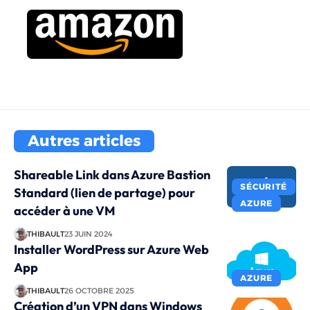
Autres articles
Shareable Link dans Azure Bastion
SÉCURITÉ
Standard (lien de partage) pour
AZURE
accéder à une VM
THIBAULT
23 JUIN 2024
Installer WordPress sur Azure Web
App
AZURE
THIBAULT
26 OCTOBRE 2025
Création d’un VPN dans Windows