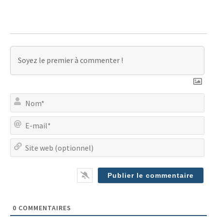
No
E-
mai
Site
we
(op
0
COMMENTAIRES