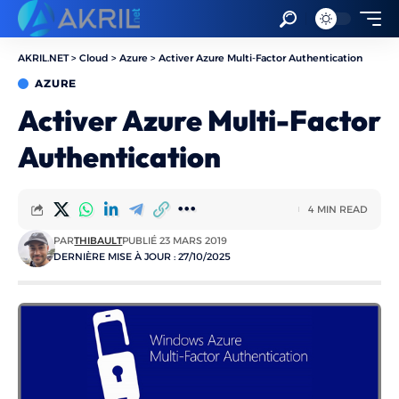
AKRIL.NET
>
Cloud
>
Azure
>
Activer Azure Multi-Factor Authentication
AZURE
Activer Azure Multi-Factor
Authentication
4 MIN READ
PAR
THIBAULT
PUBLIÉ 23 MARS 2019
DERNIÈRE MISE À JOUR : 27/10/2025