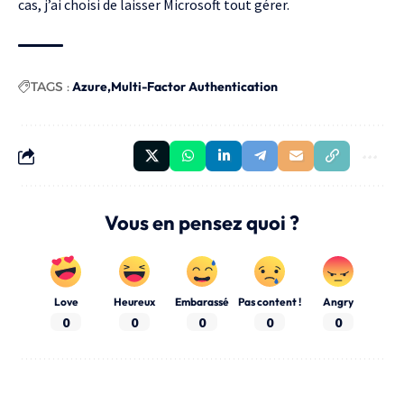
cas, j’ai choisi de laisser Microsoft tout gérer.
TAGS :
Azure
Multi-Factor Authentication
Vous en pensez quoi ?
Love
Heureux
Embarassé
Pas content !
Angry
0
0
0
0
0