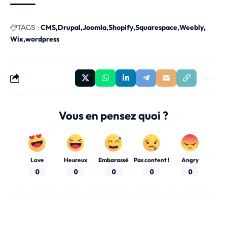
TAGS :
CMS
Drupal
Joomla
Shopify
Squarespace
Weebly
Wix
wordpress
Vous en pensez quoi ?
Love
Heureux
Embarassé
Pas content !
Angry
0
0
0
0
0