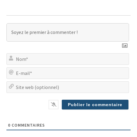
No
E-
mai
Site
we
(op
0
COMMENTAIRES