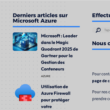
Derniers articles sur
Effect
Microsoft Azure
Résul
Microsoft : Leader
de
dans le Magic
Nous c
votre
Quadrant 2025 de
rech
Gartner pour la
pour
Gestion des
:
Conteneurs
Pour conta
AZURE
page de 
Utilisation de
Pour nos 
Azure Firewall
prendre c
pour protéger
votre