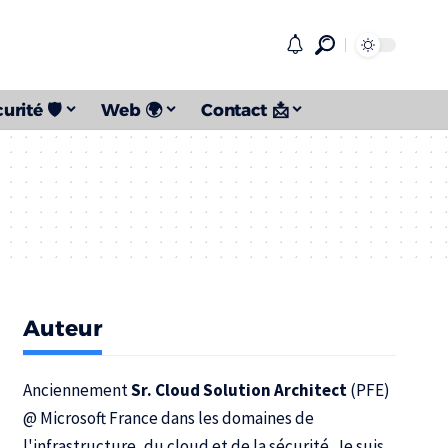
urité 🛡️
Web 🌍
Contact 📩
Auteur
Anciennement
Sr. Cloud Solution Architect
(PFE)
@
Microsoft France
dans les domaines de
l'infrastructure, du cloud et de la sécurité. Je suis