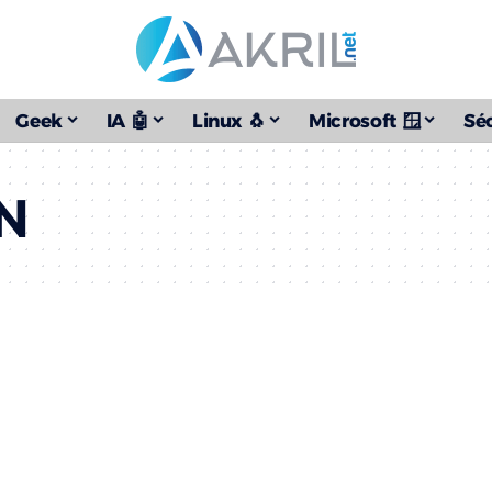
Geek
IA 🤖
Linux 🐧
Microsoft 🪟
Séc
N