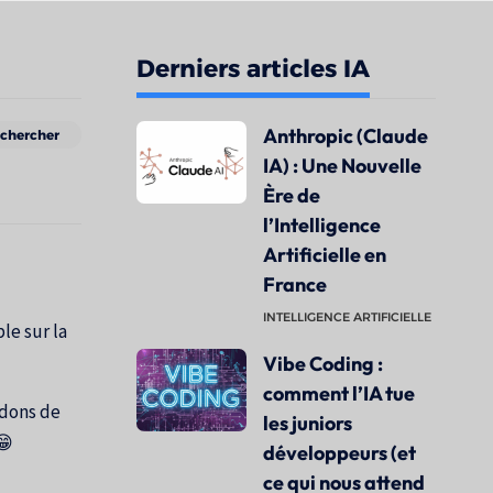
Derniers articles IA
Anthropic (Claude
IA) : Une Nouvelle
Ère de
l’Intelligence
Artificielle en
France
INTELLIGENCE ARTIFICIELLE
le sur la
Vibe Coding :
comment l’IA tue
ndons de
les juniors
😁
développeurs (et
ce qui nous attend