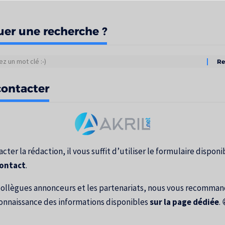
uer une recherche ?
tats
ontacter
erche
cter la rédaction, il vous suffit d’utiliser le formulaire disponib
contact
.
collègues annonceurs et les partenariats, nous vous recomma
onnaissance des informations disponibles
sur la page dédiée
. 