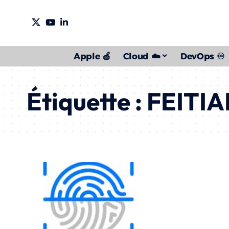
Apple 🍎
Cloud ☁️
DevOps ♾️
Étiquette :
FEITIA