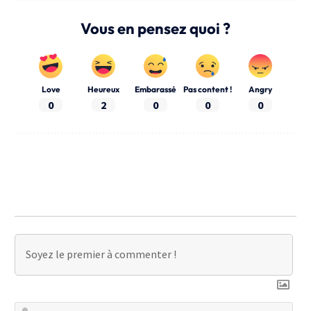
Vous en pensez quoi ?
Love
Heureux
Embarassé
Pas content !
Angry
0
2
0
0
0
No