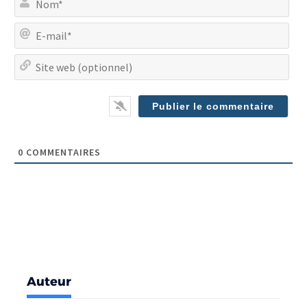
E-
mai
Site
we
(op
0
COMMENTAIRES
Auteur