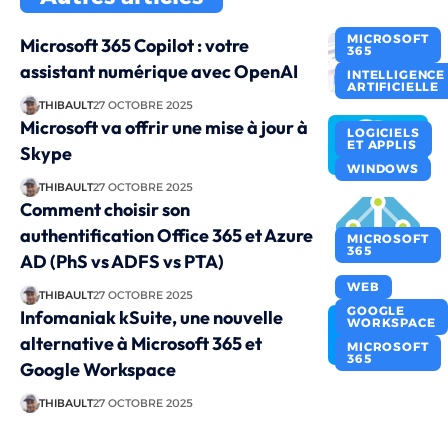
MICROSOFT
Microsoft 365 Copilot : votre
365
assistant numérique avec OpenAI
INTELLIGENCE
ARTIFICIELLE
THIBAULT
27 OCTOBRE 2025
Microsoft va offrir une mise à jour à
LOGICIELS
ET APPLIS
Skype
WINDOWS
THIBAULT
27 OCTOBRE 2025
Comment choisir son
authentification Office 365 et Azure
MICROSOFT
365
AD (PhS vs ADFS vs PTA)
WEB
THIBAULT
27 OCTOBRE 2025
GOOGLE
Infomaniak kSuite, une nouvelle
WORKSPACE
alternative à Microsoft 365 et
MICROSOFT
365
Google Workspace
THIBAULT
27 OCTOBRE 2025