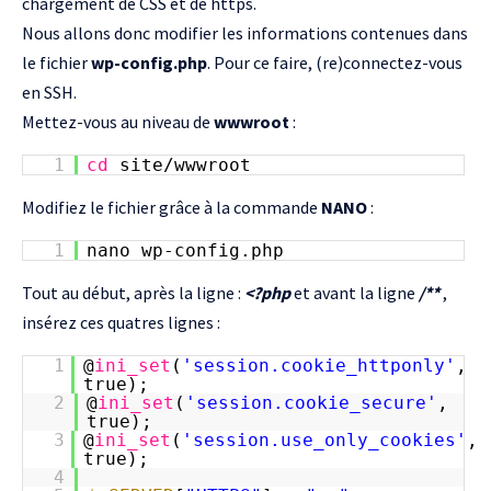
chargement de CSS et de https.
Nous allons donc modifier les informations contenues dans
le fichier
wp-config.php
. Pour ce faire, (re)connectez-vous
en SSH.
Mettez-vous au niveau de
wwwroot
:
1
cd
site/wwwroot
Modifiez le fichier grâce à la commande
NANO
:
1
nano wp-config.php
Tout au début, après la ligne :
<?php
et avant la ligne
/**
,
insérez ces quatres lignes :
1
@
ini_set
(
'session.cookie_httponly'
,
true);
2
@
ini_set
(
'session.cookie_secure'
,
true);
3
@
ini_set
(
'session.use_only_cookies'
,
true);
4