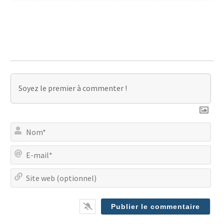
No
E-
mai
Site
we
(op