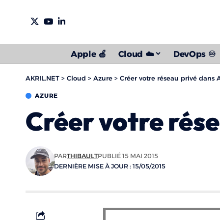
Apple 🍎
Cloud ☁️
DevOps ♾️
AKRIL.NET
>
Cloud
>
Azure
>
Créer votre réseau privé dans A
AZURE
Créer votre rése
PAR
THIBAULT
PUBLIÉ 15 MAI 2015
DERNIÈRE MISE À JOUR : 15/05/2015