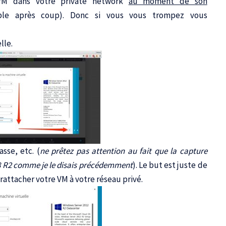
 VM dans votre private network
au moment de son
ble après coup). Donc si vous vous trompez vous
lle.
sse, etc. (
ne prêtez pas attention au fait que la capture
8 R2 comme je le disais précédemment
). Le but est juste de
ttacher votre VM à votre réseau privé.