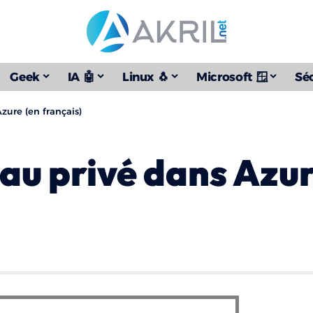
Geek
IA 🤖
Linux 🐧
Microsoft 🪟
Séc
zure (en français)
au privé dans Azur