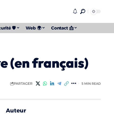
urité 🛡️
Web 🌍
Contact 📩
e (en français)
PARTAGER
5 MIN READ
Auteur